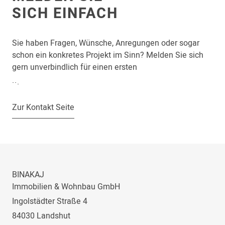
SICH EINFACH
Sie haben Fragen, Wünsche, Anregungen oder sogar
schon ein konkretes Projekt im Sinn? Melden Sie sich
gern unverbindlich für einen ersten
Gedankenaustausch. Gemeinsam werden wir schnell
.
.
.
herausfinden, in welchen Bereichen wir Sie
unterstützen können.
Zur Kontakt Seite
BINAKAJ
Immobilien & Wohnbau GmbH
Ingolstädter Straße 4
84030 Landshut