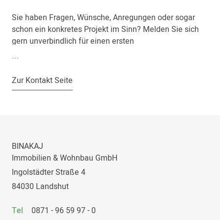
Sie haben Fragen, Wünsche, Anregungen oder sogar
schon ein konkretes Projekt im Sinn? Melden Sie sich
gern unverbindlich für einen ersten
Gedankenaustausch. Gemeinsam werden wir schnell
.
.
.
herausfinden, in welchen Bereichen wir Sie
unterstützen können.
Zur Kontakt Seite
BINAKAJ
Immobilien & Wohnbau GmbH
Ingolstädter Straße 4
84030 Landshut
Tel
0871 - 96 59 97 - 0